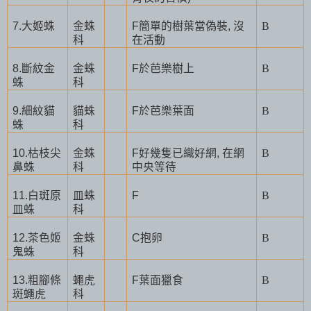
7.
大姬蛛
金蛛
F
簡單的樹葉當偽裝
,
沒
B
科
在活動
8.
斷紋金
金蛛
F
於芭樂樹上
B
蛛
科
9.
細紋貓
貓蛛
F
於芭樂葉面
B
蛛
科
10.
枯枝尖
金蛛
F
好幾隻已織好網
,
在網
B
鼻蛛
科
中央等待
11.
白斑原
皿蛛
F
B
皿蛛
科
12.
茶色姬
金蛛
C
抱卵
B
鬼蛛
科
13.
粗腳條
蠅虎
F
葉面獵食
B
斑蠅虎
科