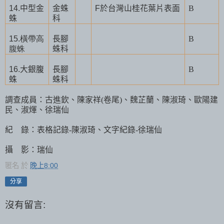
14.
中型金
金蛛
F
於台灣山桂花葉片表面
B
蛛
科
15.橫帶高
長腳
B
腹蛛
蛛科
16.
大銀腹
長腳
B
蛛
蛛科
調查成員：古進欽、陳家祥
(
卷尾
)
、魏芷蘭、陳淑琦、歐陽建
民、淑煇、徐瑞仙
紀
錄：表格記錄
-
陳淑琦、文字紀錄
-
徐瑞仙
攝
影：瑞仙
匿名
於
晚上8:00
分享
沒有留言: