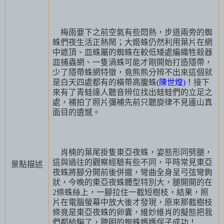
梅雨要下之前空氣有些悶熱，步道兩旁的蜘
蛛們夜生活正熱鬧；大姬蛛仍然利用葉片在網
中遮頂、皿蛛屬的蜘蛛在較低矮處編織牲殺器
皿捕蟲網、一隻渦蛛可能才剛開始打造隱帶，
少了隱帶蛛網特徵，竟熊熊分辨不出來這個就
是白天四處都有的橫帶高腹蛛
(陳世煌)！
接下
來有了青蛙達人聽音辨位找出蛙蛙們的立足之
處，補拍了照片彌補先前只聽旋律不見廬山真
面目的遺憾。
肖楠的葉尾掛隻東亞夜蛛，姿態形同劈腿，
這與過往的觀察經驗有些不同，平時常見東亞
景點描述
夜蛛將腳分開前後併攏，彎曲全身呈弓弦彎鉤
狀，今晚的東亞夜蛛體型特別大，腿開開的在
2
條蛛絲上，一腳拉住一截短樹枝，結果，照
片在電腦螢幕中放大後才發現，原來那截樹枝
條竟是東亞夜蛛的卵囊，維妙維肖的擬態把我
們都給騙了，聰明的蜘蛛媽媽保子成功！