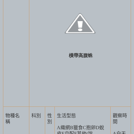
橫帶高腹蛛
物種名
科別
性
生活型態
觀察時
稱
別
間
A
織網
B
獵食
C
抱卵
D
蛻
皮
E
交配
F
其他
(
說
A
白天