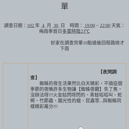
單
調查日期：
102
年
4
月
30
日 時間：
19:00
~
22:00
天氣：
梅雨季首日
多雲時陰
23
℃
好家在調查完畢
10
點過後回程路途才
下雨
【夜間調
查】
蜘蛛的夜生活果然比白天精彩，不過這個
季節的夜晚許多生物讓【蜘蛛夜觀】失了焦，
沒辦法呀
!!!
火金姑閃呀閃的、青蛙呱呱叫、蛇
啊、竹節蟲、趨光性的蛾、昆蟲等
...
與蜘蛛同
樣精彩萬分
!!!