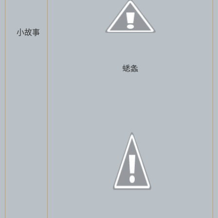
小故事
蟋螽