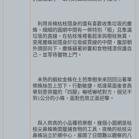
利用肖楠枯枝隱身的還有喜歡收集垃圾的塵
蛛，細細的圓網中間有一條特別「粗」且集滿
垃圾的直線，在枯枝堆裡看起來與樹枝無異，
突尾塵蛛就隱身於垃圾縱貫線的中間，腹部朝
外頭部向下，塵蛛藉著卵囊和食物殘渣保護自
己，並等待獵物上門。
未熟的緞紋金蛛在土芭樂樹來來回回沿著單
條蛛絲忽上忽下，行動敏捷，抵達葉面後會高
舉刻意併攏的「四腳」嚇唬嚇唬對方，個兒不
到
1
公分的小蛛，面對危險正面迎擊。
與人齊高的小品種芭樂樹，幾個小圓網是枯
枝尖鼻蛛晚間獵捕食物的工具，夜晚的枯枝尖
鼻蛛站立於網中心，展開了日間難以觀察的八