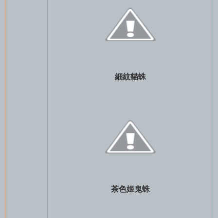
細紋貓蛛
茶色姬鬼蛛