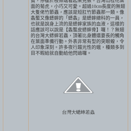
寶，停棲於枝條端看起來兇狠。台灣山桂花葉
面的菊虎，小巧又可愛。超過
10cm
長度的無翅
大隻佬竹節蟲，應該是短肛竹節蟲那一類。像
螽蟴又像蟋蟀的「蟋螽」是蟋蟀總科的一員，
也就是說身上流的是蟋蟀家族的血液，這樣的
話應該可以說是【螽蟴皮蟋蟀骨】囉！？無翅
的台灣大蟋蟀若蟲，頂著比身體還要長的觸角
在葉面準備行動。外表非常有型的突眼蝗，令
人印象深刻。許多夜行趨光性的蛾，種類多到
目不暇給就自動給他閃過囉。
台灣大蟋蟀若蟲