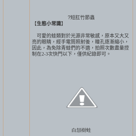
?短肛竹節蟲
【
生態小常識
】
可愛的蛙類對於光源非常敏感，原本又大又
亮的眼睛，經手電筒照射後，瞳孔逐漸縮小，
因此，為免除青蛙們的不適，拍照次數盡量控
制在
2-3
次快門以下，僅供紀錄即可。
白頷樹蛙