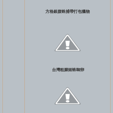
方格銀腹蛛捕帶打包獵物
台灣粗腳姬蛛啣卵