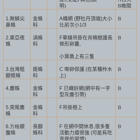
明
)
B
晚間
1.
無鱗尖
金蛛
A
織網
(
野牡丹頂端
)
大小
B
鼻蛛
科
比前次小
1/3
2.
東亞夜
渦蛛
F
單線吊掛在肖楠樹護長
B
蛛
科
條形卵囊
,
小葉桑上有三隻
3.
台灣粗
姬蛛
C
啣卵保護
(
在某種柃木
B
腳姬蛛
科
上
)
4.
塵蛛
金蛛
F
已織好網
(
網中有一字
B
科
型灰塵引帶
)
5.
突尾塵
金蛛
F
吊掛樹上
B
蛛
科
6.方格
銀
長腳
F
在網中間休息
,
很多隻
B
腹蛛
蛛科
活動力還很強
(
可能有吃
宵夜的習慣
)