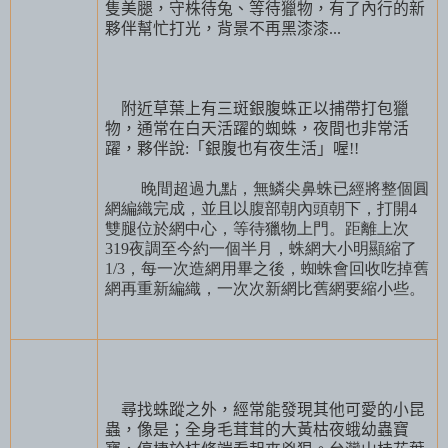
隻美腿，守株待兔、等待獵物，有了內行的新
夥伴幫忙打光，背景不再黑漆漆
...
附近草葉上有三斑銀腹蛛正以捕帶打包獵
物，通常在白天活躍的蜘蛛，夜間也非常活
躍，夥伴說
:
「銀腹也有夜生活」喔
!!
晚間超過九點，無鱗尖鼻蛛已經將整個圓
網編織完成，並且以腹部朝內頭朝下，打開4
雙腿位於網中心，等待獵物上門。距離上次
319夜調至今約一個半月，蛛網大小明顯縮了
1/3，每一次造網用畢之後，蜘蛛會回收吃掉舊
網再重新編織，一次次新網比舊網要縮小些。
尋找蛛蹤之外，經常能發現其他可愛的小昆
蟲，像是；全身毛茸茸的大黃枯夜蛾幼蟲寶