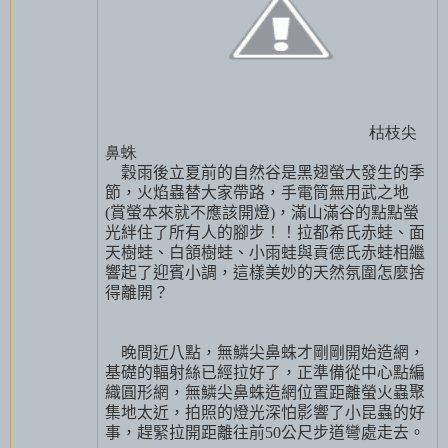
枯枝尖
鼻蛛
穀雨後立夏前的自然谷是黑翅螢大發生的季
節，火焰蟲替大家帶路，手電筒無用武之地
(
賞螢本來就不應該開燈
)
，滿山滿谷的點點螢
光絆住了所有人的腳步！！拉都希氏赤蛙、面
天樹蛙、白頷樹蛙、小雨蛙與貢德氏赤蛙相繼
響起了迎賓小調，這樣美妙的天然氛圍怎麼捨
得離開？
晚間近八點，無鱗尖鼻蛛才剛剛開始造網，
基礎的輻射絲已經拉好了，正準備從中心點編
織圓形網，無鱗尖鼻蛛造網位置距離螢火蟲聚
集地太近，拍照的燈光深怕影響了小昆蟲的好
事，趕緊拉開距離往前
50
公尺步道彎處走去。